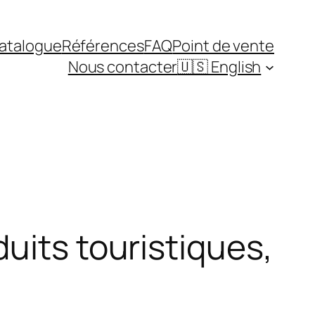
atalogue
Références
FAQ
Point de vente
Nous contacter
🇺🇸 English
uits touristiques,