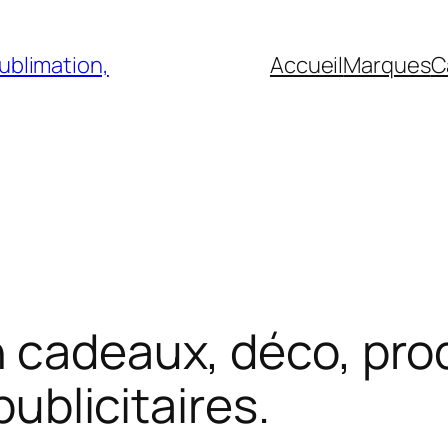
sublimation,
Accueil
Marques
C
n cadeaux, déco, prod
publicitaires.